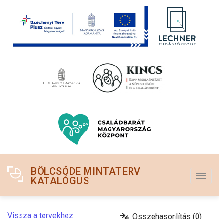
Ugrás a tartalomra
BÖLCSŐDE MINTATERV
Togg
KATALÓGUS
navig
Vissza a tervekhez
Összehasonlítás (0)