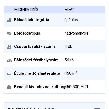
MEGNEVEZÉS
ADAT
Bölcsődekategória
új építés
Bölcsődetípus
hagyományos
Csoportszobák száma
4 db
Bölcsődei férőhelyszám
56 fő
2
Épület nettó alapterülete
450 m
Becsült kivitelezési költség
450-500 M Ft