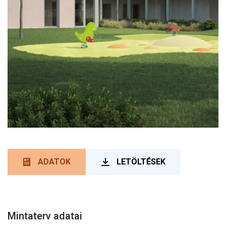
ADATOK
(AKTÍV
LETÖLTÉSEK
Információs lapok
FÜL)
Mintaterv adatai