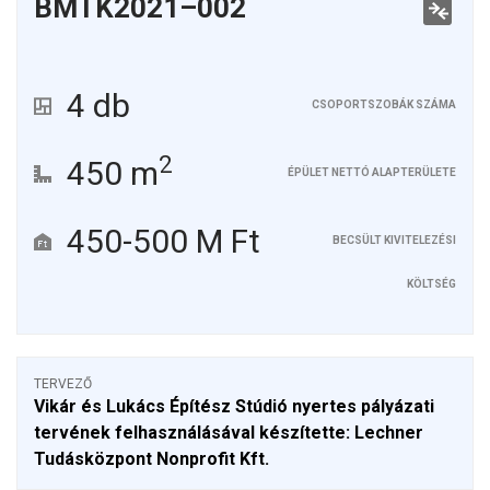
BMTK2021–002
4 db
CSOPORTSZOBÁK SZÁMA
2
450 m
ÉPÜLET NETTÓ ALAPTERÜLETE
450-500 M Ft
BECSÜLT KIVITELEZÉSI
KÖLTSÉG
TERVEZŐ
Vikár és Lukács Építész Stúdió nyertes pályázati
tervének felhasználásával készítette: Lechner
Tudásközpont Nonprofit Kft.