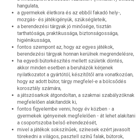
hangulata,
a gyermekek életkora és az ebből fakadó hely-,
mozgás- és játékigényük, szükségleteik,
a berendezési tárgyak jó minősége, tisztán
tarthatósága, praktikussága, biztonságossága,
higiénikussága,
fontos szempont az, hogy az egyes játékok,
berendezési tárgyak honnan kerülnek megrendelésre,
ha egyedi bútorkészítés mellett születik döntés,
akkor minden esetben a beruházók kérjenek
nyilatkozatot a gyártótól, készítőtől arra vonatkozóan,
hogy az adott bútor, tárgy megfelel-e a bölcsődés
korosztály számára,
a játszósarkok átgondoltan, a szakmai szabályzóknak
megfelelően alakítandók ki,
fontos figyelembe venni, hogy év közben - a
gyermekek igényeinek megfelelően - át lehet alakítani
a csoportszoba belső elrendezését,
mivel a játékok sokszínűek, színesek ezért javasolt
törekedni a világos, pasztell színű falak, bútorok,