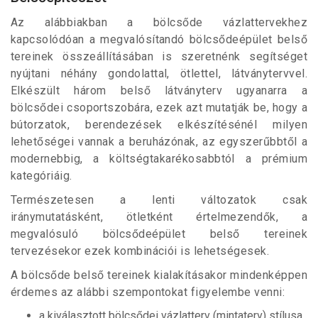
Az alábbiakban a bölcsőde vázlattervekhez
kapcsolódóan a megvalósítandó bölcsődeépület belső
tereinek összeállításában is szeretnénk segítséget
nyújtani néhány gondolattal, ötlettel, látványtervvel.
Elkészült három belső látványterv ugyanarra a
bölcsődei csoportszobára, ezek azt mutatják be, hogy a
bútorzatok, berendezések elkészítésénél milyen
lehetőségei vannak a beruházónak, az egyszerűbbtől a
modernebbig, a költségtakarékosabbtól a prémium
kategóriáig.
Természetesen a lenti változatok csak
iránymutatásként, ötletként értelmezendők, a
megvalósuló bölcsődeépület belső tereinek
tervezésekor ezek kombinációi is lehetségesek.
A bölcsőde belső tereinek kialakításakor mindenképpen
érdemes az alábbi szempontokat figyelembe venni:
a kiválasztott bölcsődei vázlatterv (mintaterv) stílusa,