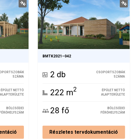
BMTK2021–042
2 db
OPORTSZOBÁK
CSOPORTSZOBÁK
SZÁMA
SZÁMA
2
222 m
ÉPÜLET NETTÓ
ÉPÜLET NETTÓ
ALAPTERÜLETE
ALAPTERÜLETE
28 fő
BÖLCSŐDEI
BÖLCSŐDEI
FÉRŐHELYSZÁM
FÉRŐHELYSZÁM
entáció
Részletes tervdokumentáció