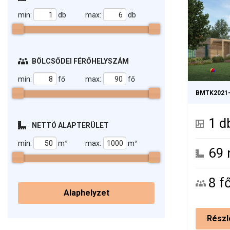
BÖLCSŐDEI FÉRŐHELYSZÁM
BMTK2021
1 d
NETTÓ ALAPTERÜLET
69
8 f
Alaphelyzet
Részl