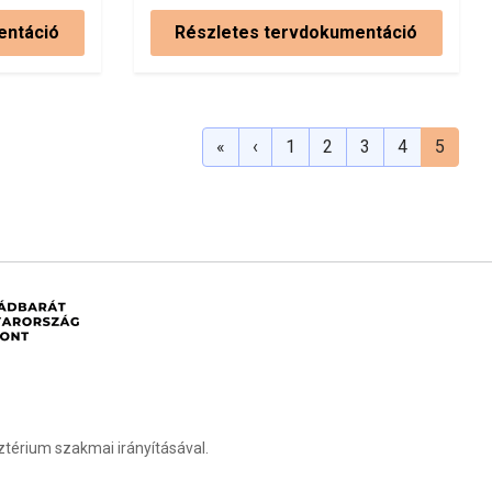
entáció
Részletes tervdokumentáció
«
‹
1
2
3
4
5
sztérium szakmai irányításával.