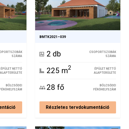
BMTK2021–039
2 db
OPORTSZOBÁK
CSOPORTSZOBÁK
SZÁMA
SZÁMA
2
225 m
ÉPÜLET NETTÓ
ÉPÜLET NETTÓ
ALAPTERÜLETE
ALAPTERÜLETE
28 fő
BÖLCSŐDEI
BÖLCSŐDEI
FÉRŐHELYSZÁM
FÉRŐHELYSZÁM
entáció
Részletes tervdokumentáció