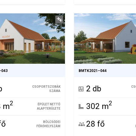
–043
BMTK2021–044
b
2 db
CSOPORTSZOBÁK
CS
SZÁMA
2
2
8 m
302 m
ÉPÜLET NETTÓ
ALAPTERÜLETE
fő
28 fő
BÖLCSŐDEI
FÉRŐHELYSZÁM