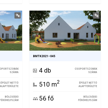
BMTK2021–045
4 db
OPORTSZOBÁK
CSOPORTSZOBÁK
SZÁMA
SZÁMA
2
510 m
ÉPÜLET NETTÓ
ÉPÜLET NETTÓ
ALAPTERÜLETE
ALAPTERÜLETE
56 fő
BÖLCSŐDEI
BÖLCSŐDEI
FÉRŐHELYSZÁM
FÉRŐHELYSZÁM