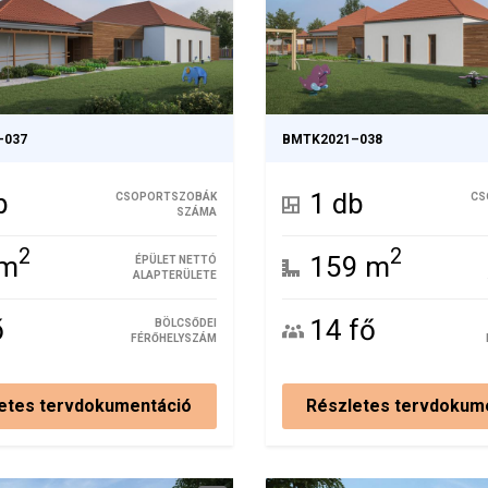
–037
BMTK2021–038
b
1 db
CSOPORTSZOBÁK
CS
SZÁMA
2
2
 m
159 m
ÉPÜLET NETTÓ
ALAPTERÜLETE
ő
14 fő
BÖLCSŐDEI
FÉRŐHELYSZÁM
etes tervdokumentáció
Részletes tervdokum