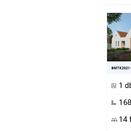
BMTK2021
1 d
16
14 