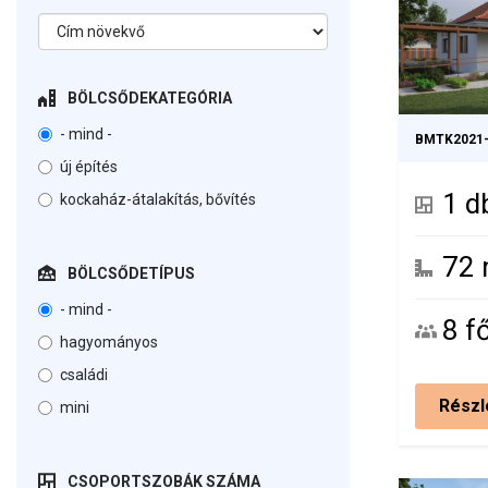
BÖLCSŐDEKATEGÓRIA
- mind -
BMTK2021
új építés
1 d
kockaház-átalakítás, bővítés
72
BÖLCSŐDETÍPUS
- mind -
8 f
hagyományos
családi
Részl
mini
CSOPORTSZOBÁK SZÁMA