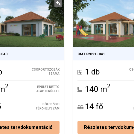
–040
BMTK2021–041
b
1 db
CSOPORTSZOBÁK
CS
SZÁMA
2
2
 m
140 m
ÉPÜLET NETTÓ
ALAPTERÜLETE
ő
14 fő
BÖLCSŐDEI
FÉRŐHELYSZÁM
etes tervdokumentáció
Részletes tervdokum